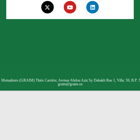
utualistes (GRAIM) Thiès Carrière, Avenue Abdou Aziz Sy Dabakh Rue 1, Villa: 59, B.P. 305
graim@graim.sn