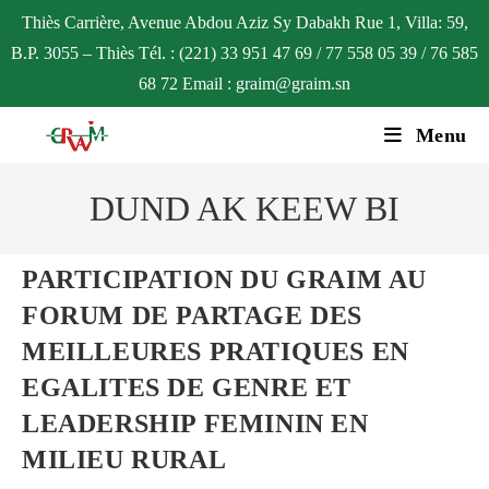
Thiès Carrière, Avenue Abdou Aziz Sy Dabakh Rue 1, Villa: 59,
B.P. 3055 – Thiès Tél. : (221) 33 951 47 69 / 77 558 05 39 / 76 585
68 72 Email : graim@graim.sn
Menu
DUND AK KEEW BI
PARTICIPATION DU GRAIM AU
FORUM DE PARTAGE DES
MEILLEURES PRATIQUES EN
EGALITES DE GENRE ET
LEADERSHIP FEMININ EN
MILIEU RURAL