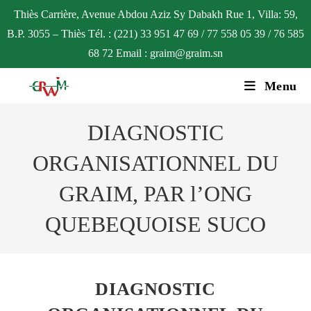
Thiès Carrière, Avenue Abdou Aziz Sy Dabakh Rue 1, Villa: 59,
B.P. 3055 – Thiès Tél. : (221) 33 951 47 69 / 77 558 05 39 / 76 585
68 72 Email : graim@graim.sn
Menu
DIAGNOSTIC
ORGANISATIONNEL DU
GRAIM, PAR l’ONG
QUEBEQUOISE SUCO
DIAGNOSTIC